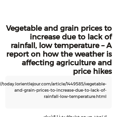
Vegetable and grain pr
increase due to 
rainfall, low temperat
report on how the weat
affecting agricult
pric
https://today.lorientlejour.com/article/1449585/v
and-grain-prices-to-increase-due-to
rainfall-low-temperat
سوم مرتبطة بهذا الشريك.