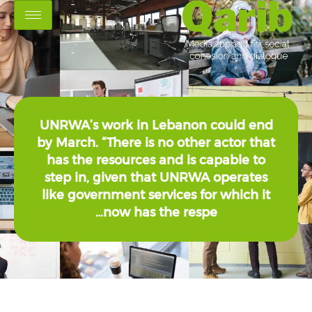
UNRWA’s work in Lebanon coul
by March. “There is no other acto
has the resources and is capab
step in, given that UNRWA ope
like government services for wh
now has the respe…