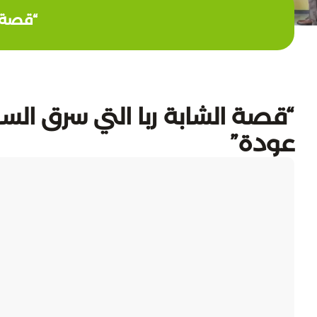
“قصة ا
“قصة الشابة ربا التي سرق السجن
عودة”