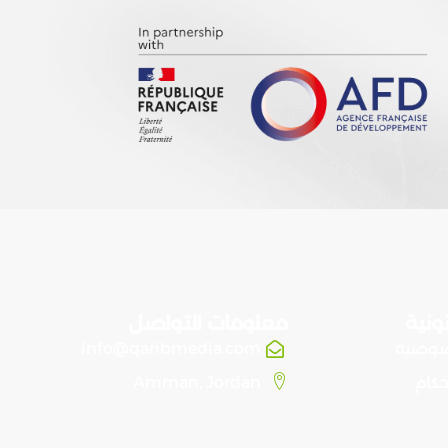
ونية
معلومات التواصل
صوصية
info@qaribmedia.com
حكام
Amman, Jordan