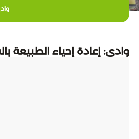
وادي
وادي: إعادة إحياء الطبيعة با