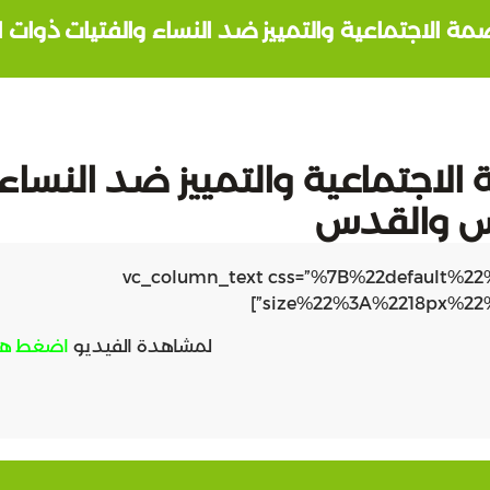
صمة الاجتماعية والتمييز ضد النساء والفتيات ذوات
 الاجتماعية والتمييز ضد النساء
بلس والقدس
[vc_row][vc_column width=”1/1″][vc_column_text css=”%7B%22
size%22%3A%2218px%22
لمشاهدة الفيديو
اضغط هن