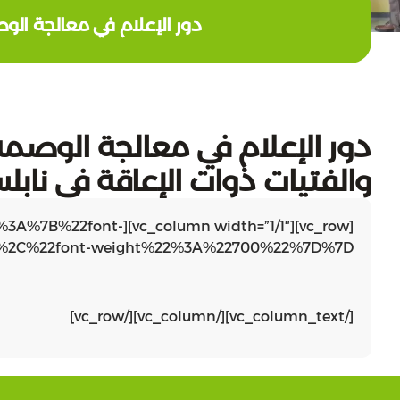
دور الإعلام في معالجة الو
دور الإعلام في معالجة الوصمة
والفتيات ذوات الإعاقة في نا
default%22%3A%7B%22font-
%2C%22font-weight%22%3A%22700%22%7D%7D”]
[/vc_column_text][/vc_column][/vc_row]