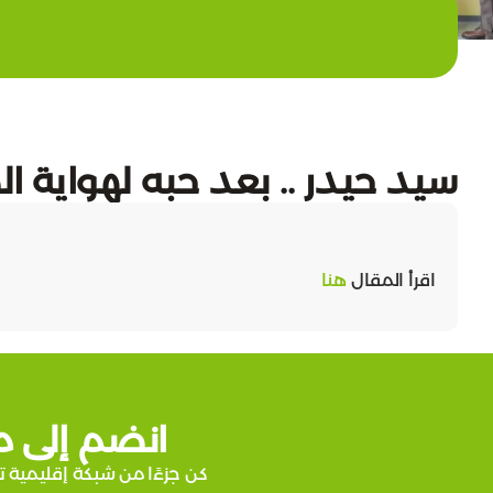
سيد حيدر .. بعد حبه لهواية ا
اقرأ المقال
هنا
انضم إلى م
كن جزءًا من شبكة إقليمية ت