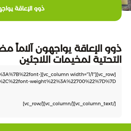
ذوو الإعاقة يواجهو
ذوو الإعاقة يواجهون آلاماً مضا
التحتية لمخيمات اللاجئين
default%22%3A%7B%22font-
%2C%22font-weight%22%3A%22700%22%7D%7D”]
[/vc_column_text][/vc_column][/vc_row]