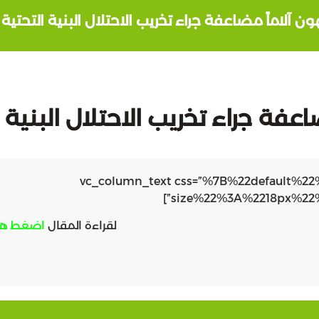
ن آلاماً مضاعفة جراء تخريب الاحتلال البنية التحتية
عفة جراء تخريب الاحتلال البنية
[vc_row][vc_column width=”1/1″][vc_column_text css=”%7B%22
size%22%3A%2218px%22
لقراءة المقال
اضغط هن