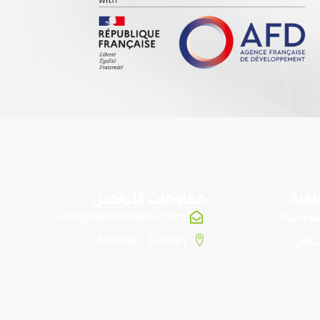
ونية
معلومات التواصل
صوصية
info@qaribmedia.com
حكام
Amman, Jordan