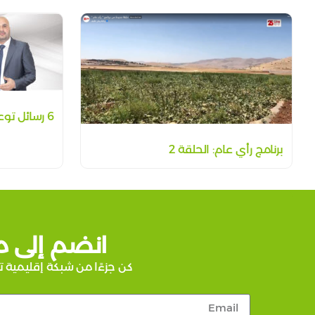
6 رسائل توعية إذاعية
برنامج رأي عام: الحلقة 2
انضم إلى م
كن جزءًا من شبكة إقليمية ت