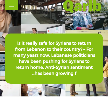
Is it really safe for Syrians to r
from Lebanon to their country? 
many years now, Lebanese polit
have been pushing for Syrian
return home. Anti-Syrian sent
has been growing f…