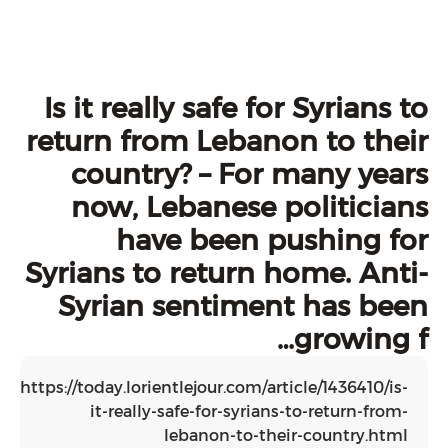
Is it really safe for Sy
return from Lebanon to
country? – For many
now, Lebanese polit
have been pushi
Syrians to return home
Syrian sentiment ha
gro
https://today.lorientlejour.com/article/14
it-really-safe-for-syrians-to-ret
lebanon-to-their-coun