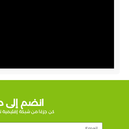
انضم إلى م
كن جزءًا من شبكة إقليمية ت