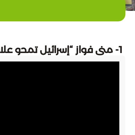
1- منى فواز “إسرائيل تمحو علاقة اللبنانيين بأرضهم”