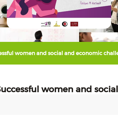
essful women and social and economic chall
Successful women and socia