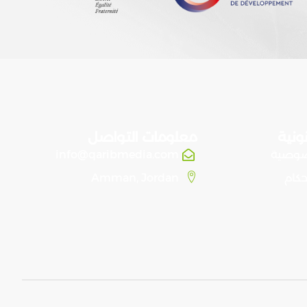
ونية
معلومات التواصل
صوصية
info@qaribmedia.com
حكام
Amman, Jordan