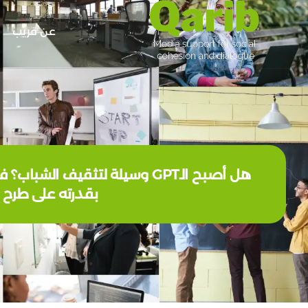
عن قريب
هل أصبح الـGPT وسيلة لتثقيف
بقدرته على طرح 