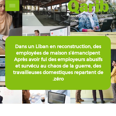
Dans un Liban en reconstructio
employées de maison s’émanc
Après avoir fui des employeurs a
et survécu au chaos de la guerr
travailleuses domestiques repar
zéro.