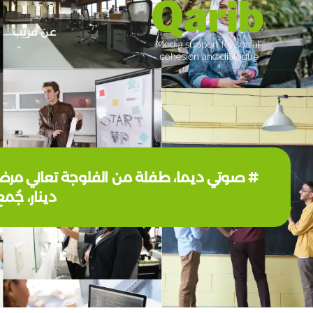
عن قريب
دينار، جُمع منها 70 مليون، وتناشد والدته