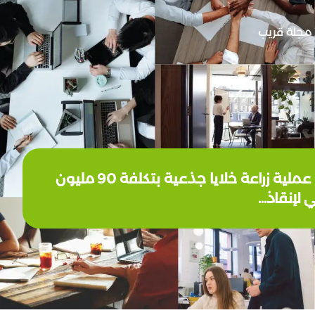
مجلة قريب
# صوتي ديما، طفلة من الفلوجة تعاني مرضاً نادراً يحوّل جسمها إلى تراب بسبب آثار الحروب. تحتاج عملية زراعة خلايا جذعية بتكلفة 90 مليون