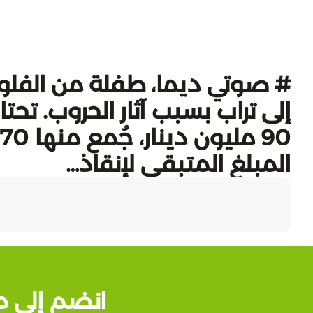
# صوتي ديما، طفلة من الفلوجة
إلى تراب بسبب آثار الحروب. تحت
المبلغ المتبقي لإنقاذ…
انضم إلى م