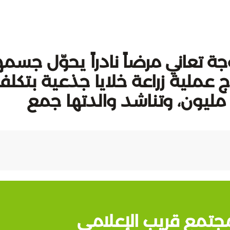
 تعاني مرضاً نادراً يحوّل جسمه
اج عملية زراعة خلايا جذعية بتكلف
90 مليون دينار، جُمع منها 70 مليون، وتناشد والدتها جمع
جتمع قريب الإعلامي