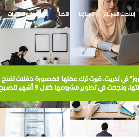
إنتاجات الشركاء
شركاؤنا
الأخبار
الأنشطة واللقاءات
روز” في تكريت، قررت ترك عملها كمصورة حفلات لفتح 
نجحت في تطوير مشروعها خلال 9 أشهر، لتصبح معروفة بت…