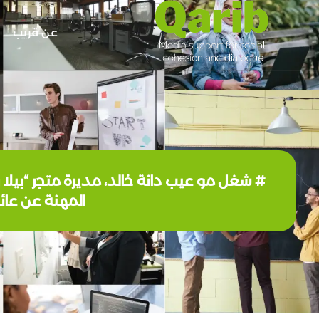
عن قريب
# شغل مو عیب دانة خالد، مديرة متجر “بيلا 
المهنة عن عائلتها، و