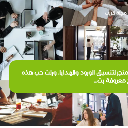
مجلة قريب
متجر لتنسيق الورود والهدايا. ورثت حب هذه