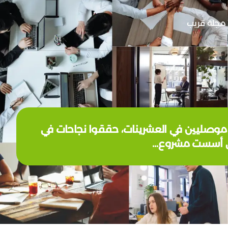
مجلة قريب
معة الموصل، تم عرض 8 قصص ملهمة لشباب موصليين في العشرينات، حققوا نجاحات في
 التي أسست مشروع…