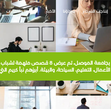
إنتاجات الشركاء
شركاؤنا
الأخبار
الأنشطة واللقاءات
# عاشت ايدك في احتفالية كرسي اليونسكو بجا
لأعمال، التعليم، السياحة، والبيئة. أبرزهم نبأ كريم