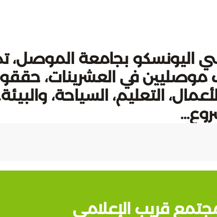
سي اليونسكو بجامعة الموصل، ت
ب موصليين في العشرينات، حققوا
عمال، التعليم، السياحة، والبيئة.
روع…
جتمع قريب الإعلامي