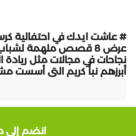
# عاشت ايدك في احتفالية كر
عرض 8 قصص ملهمة لشبا
نجاحات في مجالات مثل ريادة الأ
أبرزهم نبأ كريم التي أسست مش
انضم إلى م