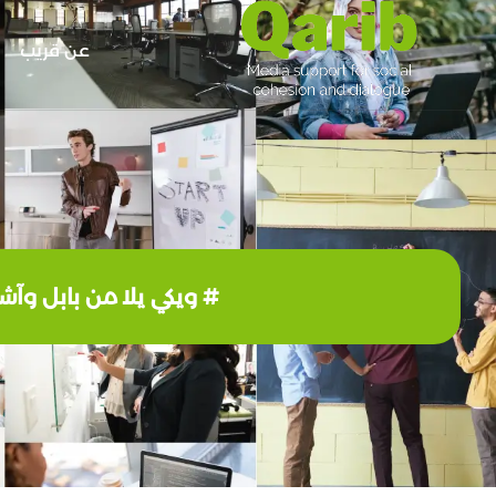
عن قريب
# ويكي يلا من بابل وآشور إلى ملوية سامرا