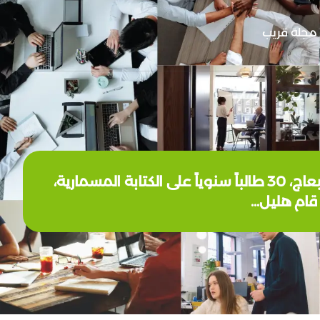
مجلة قريب
# عاشت ايدك في خطوة تعليمية فريدة، يُدرّب علي طابور هليل، مدرس الاجتماعيات في قضاء البعاج، 30 طالباً سنوياً على الكتابة المسمارية،