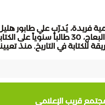
 فريدة، يُدرّب علي طابور هليل
مدرس الاجتماعيات في قضاء البعاج، 30 طالباً سنوياً على الكت
ة للكتابة في التاريخ. منذ تعيين
جتمع قريب الإعلامي