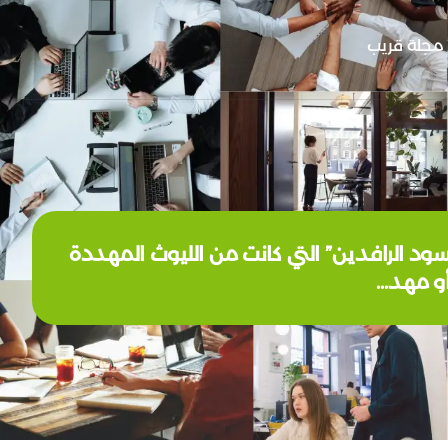
مجلة قريب
ه، مثل “أسود الرافدين” التي كانت من الليوث المهددة
أو مهد…