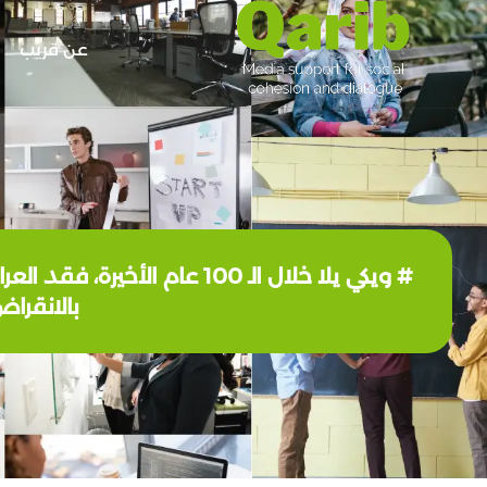
عن قريب
# ويكي يلا خلال الـ 100 ع
بالانقرا