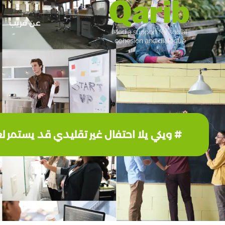
عن قريب
# ويكي يلا احتفال غير تقليدي قد يستمر لعش