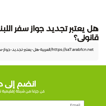
هل يعتبر تجديد جواز سفر اللبنا
قانوني؟
https://sa7.arabfcn.net/العربية-هل-يعتبر-تجديد-جواز-سفر-اللبنا/
انضم إلى م
كن جزءًا من شبكة إقليمية ت