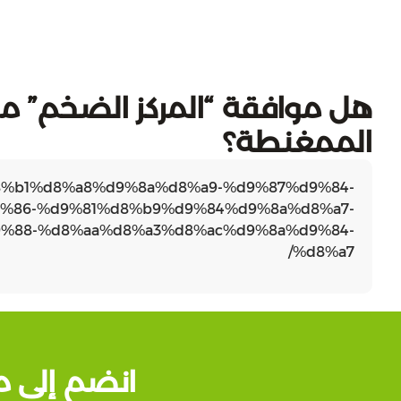
هل موافقة “المركز الضخم” مر
الممغنطة؟
9%d8%b1%d8%a8%d9%8a%d8%a9-%d9%87%d9%84-
%86-%d9%81%d8%b9%d9%84%d9%8a%d8%a7-
%88-%d8%aa%d8%a3%d8%ac%d9%8a%d9%84-
%d8%a7/
انضم إلى م