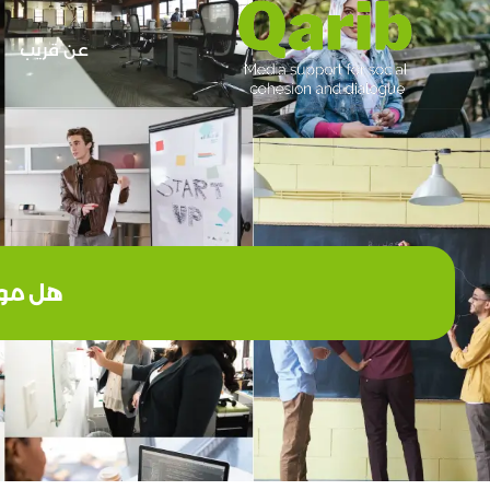
عن قريب
هل موا