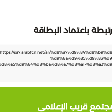
تبطة باعتماد البطاقة
https://sa7.arabfcn.net/ar/%d8%a7%d9%84%d8%b
%d9%8a%d9%85%d9%83%d9
%d8%a5%d9%84%d8%ba%d8%a7%d8%a1-%d8%a3%d9
جتمع قريب الإعلامي