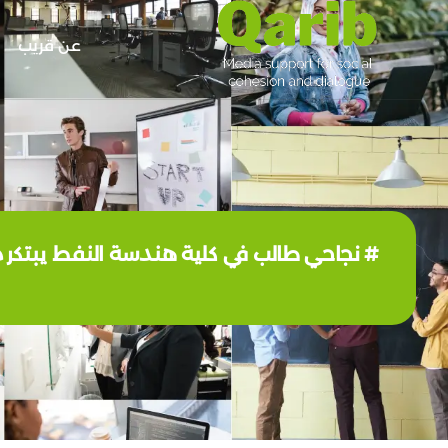
عن قريب
# نجاحي طالب في كلية هندسة النفط يبتكر مش