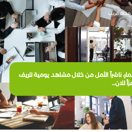
مجلة قريب
، ناشراً الأمل من خلال مشاهد يومية للريف
اً للان…