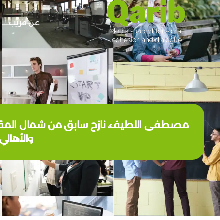
عن قريب
مصطفى اللطيف، نازح سابق من شمال المقدادية
والأهالي.