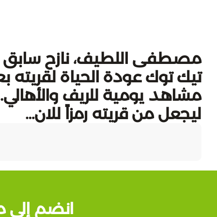
مصطفى اللطيف، نازح سابق من
تيك توك عودة الحياة لقريته بعد
مشاهد يومية للريف والأهالي. لم
ليجعل من قريته رمزاً للان…
انضم إلى م