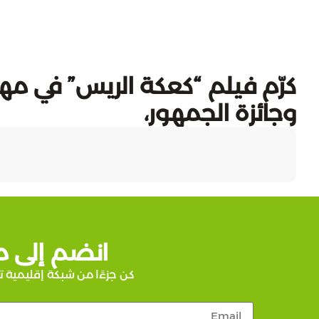
كرّم فيلم “كعكة الريس” في مهرج
وجائزة الجمهور،
انضم إلى م
كن جزءًا من شبكة إقليمية ت