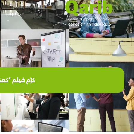
عن قريب
كرّم فيلم “كعك