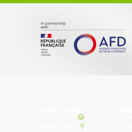
ونية
معلومات التواصل
صوصية
info@qaribmedia.com
حكام
Amman, Jordan