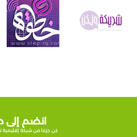
انضم إلى م
كن جزءًا من شبكة إقليمية ت