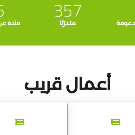
5
357
دعومة
متدرّبًا
مادة عن 
أعمال قريب