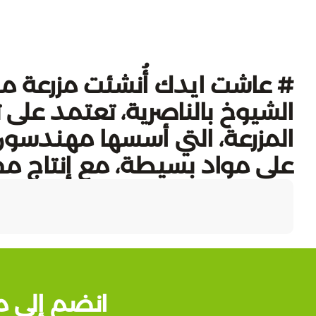
# عاشت ايدك أُنشئت مزرعة م
الشيوخ بالناصرية، تعتمد على تق
المزرعة، التي أسسها مهندسون
على مواد بسيطة، مع إنتاج م
انضم إلى م