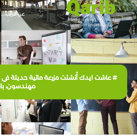
عن قريب
# عاشت ايدك أُنشئت مزرعة مائية حديثة في قض
مهندسون، بان