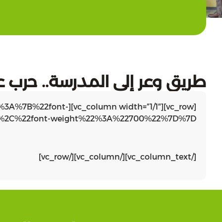
طريق وعر إلى المدرسة.. حرب
default%22%3A%7B%22font-
%2C%22font-weight%22%3A%22700%22%7D%7D”]
[/vc_column_text][/vc_column][/vc_row]