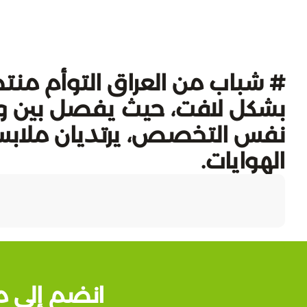
# شباب من العراق التوأم منت
بشكل لافت، حيث يفصل بين ولا
نفس التخصص، يرتديان ملابس
الهوايات.
انضم إلى م