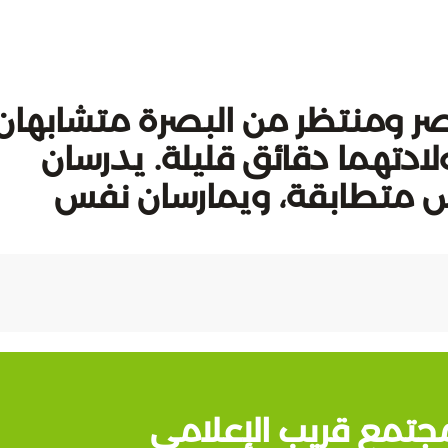
صر ومنتظر من البصرة متشابهان
دتهما دقائق قليلة. يدرسان
 متطابقة، ويمارسان نفس
جتمع قريب الإعلامي