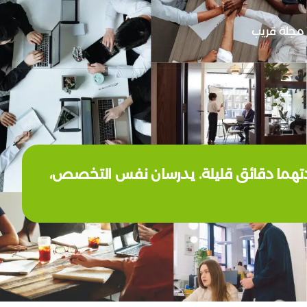
مجلة قريب
دتهما دقائق قليلة. يدرسان نفس التخصص،