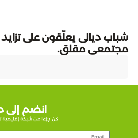
شباب ديالى يعلّقون على تزايد
مجتمعي مقلق.
انضم إلى م
كن جزءًا من شبكة إقليمية ت