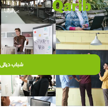
عن قريب
شباب ديالى 