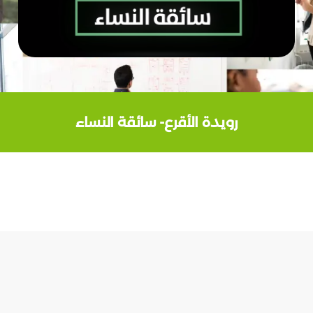
رويدة الأقرع- سائقة النساء