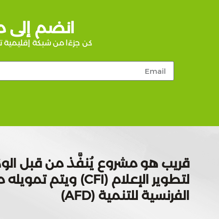
انضم إلى م
كن جزءًا من شبكة إقليمية ت
قريب هو مشروع يُنفَّذ من قبل الوك
لتطوير الإعلام (CFI) ويتم
الفرنسية للتنمية (AFD)