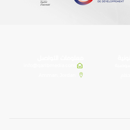
ونية
معلومات التواصل
صوصية
info@qaribmedia.com
حكام
Amman, Jordan