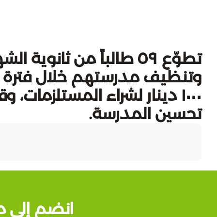
تطوّع ٥٩ طالباً من ثانو
وتنظيف مدرستهم خلال فترة حظ
تحسين المدرسة.
انضم إلى م