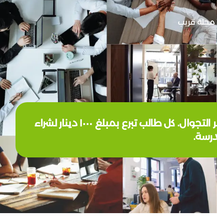
مجلة قريب
تطوّع ٥٩ طالباً من ثانوية الشهيد ابراهيم عزو في نينوى لطلاء وتنظيف مدرستهم خلال فترة حظر التجوال. كل طالب تبرع بمبلغ ١٠٠٠ دينار لشراء