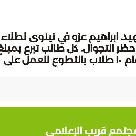
ية الشهيد ابراهيم عزو في نينوى لطلاء
ر التجوال. كل طالب تبرع بمبلغ
١٠٠٠ دينار لشراء المستلزمات، وقام ١٠ طلاب بالتطوع للعمل على
جتمع قريب الإعلامي