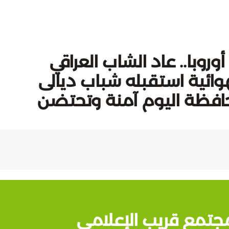
روبا.. عاد الشاب العراقي
ائية استقبله شباب ديالى
محافظة اليوم آمنة وتحتضن
جتمع قريب الإعلامي