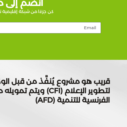
انضم إلى م
كن جزءًا من شبكة إقليمية ت
قريب هو مشروع يُنفَّذ من قبل الوك
لتطوير الإعلام (CFI) ويتم
الفرنسية للتنمية (AFD)