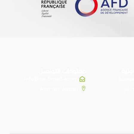
ونية
معلومات التواصل
صوصية
info@qaribmedia.com
حكام
Amman, Jordan