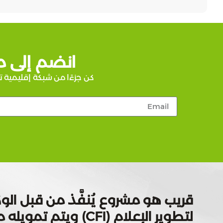
انضم إلى م
كن جزءًا من شبكة إقليمية ت
قريب هو مشروع يُنفَّذ من قبل الوك
لتطوير الإعلام (CFI) ويتم