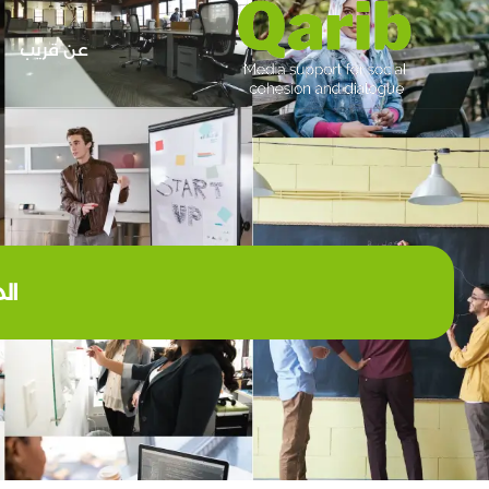
عن قريب
ال