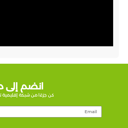
انضم إلى م
كن جزءًا من شبكة إقليمية ت