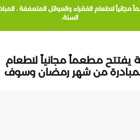
 مجانياً لاطعام الفقراء والعوائل المتعففة . الم
السنة.
يفتتح مطعماً مجانياً لاطعام
 المبادرة من شهر رمضان وسوف