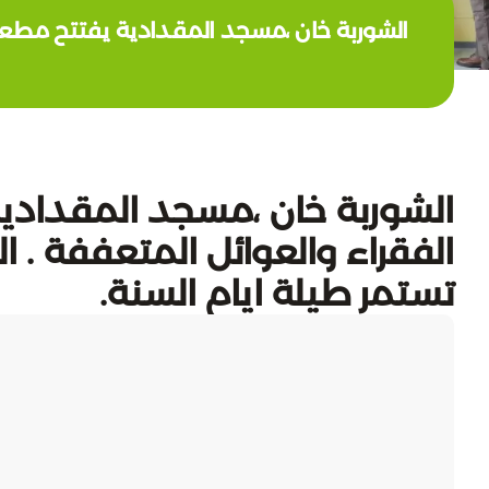
الشوربة خان ،مسجد المقدادية يفتتح مطعماً
الشوربة خان ،مسجد المقدادية 
الفقراء والعوائل المتعففة .
تستمر طيلة ايام السنة.