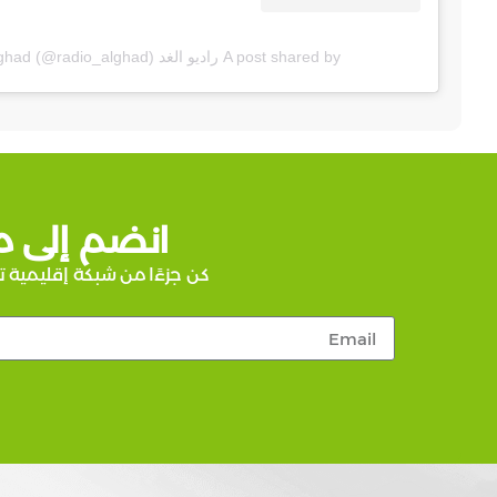
A post shared by راديو الغد Radio Alghad (@radio_alghad)
انضم إلى م
كن جزءًا من شبكة إقليمية ت