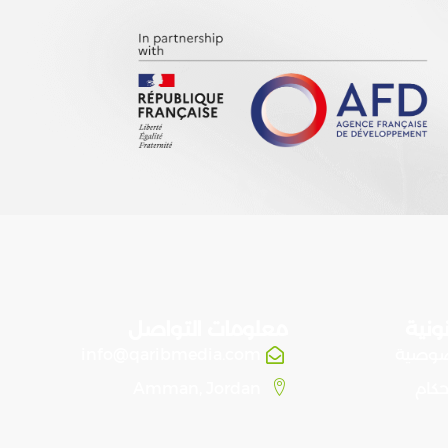
ونية
معلومات التواصل
صوصية
info@qaribmedia.com
حكام
Amman, Jordan