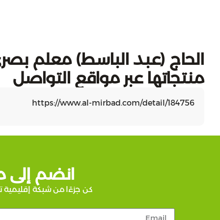
الحاج (عبد الباسط) معلم بصري
منتجاتها عبر مواقع التواصل
https://www.al-mirbad.com/detail/184756
انضم إلى م
كن جزءًا من شبكة إقليمية ت