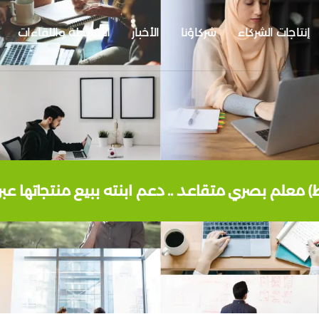
إنتاجات الشركاء
شركاؤنا
الأخبار
الأنشطة واللقاءات
ط) معلم بصري متقاعد .. دعم ابنته ببيع منتجاتها عب