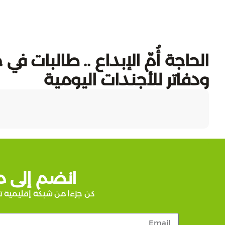
الحاجة أُمّ الإبداع .. طالبا
ودفاتر للأجندات اليومية
انضم إلى م
كن جزءًا من شبكة إقليمية ت