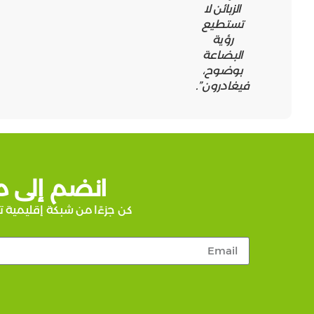
الزبائن لا
تستطيع
رؤية
البضاعة
بوضوح،
فيغادرون”.
انضم إلى م
كن جزءًا من شبكة إقليمية ت