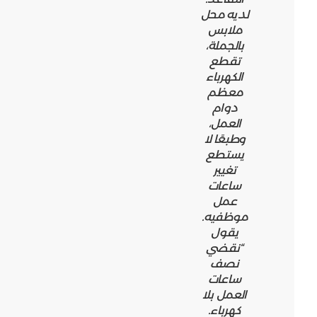
لديه محل
ملابس
بالجملة،
تقطع
الكهرباء
معظم
دوام
العمل،
وطبعًا لا
يستطع
تغيير
ساعات
عمل
موظفيه.
يقول
“نقضي
نصف
ساعات
العمل بلا
كهرباء.