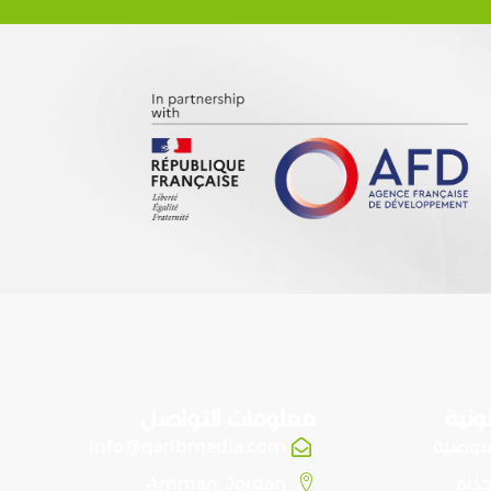
ونية
معلومات التواصل
صوصية
info@qaribmedia.com
حكام
Amman, Jordan