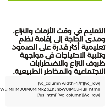
Bib2FyZC13cml0ZSUzQiUyMGVuY3J5cHRlZC1tZWRpYS