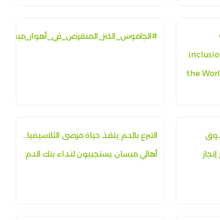
#الجاموس_الكنز_المنقرض_في_أهوار_ميسان
inclusi
the Worl
دوق
التبرع بالدم ينقذ حياة مرضى الثلاسيميا…
نجاز
أهالي ميسان يستجيبون لنداء بنك الدم