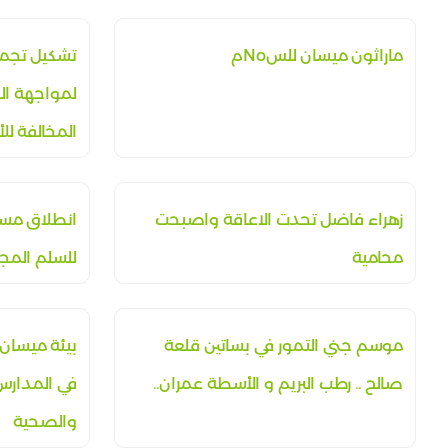
ماراثون ميسان للسNoم
تشكيل تجم
المخالفة لل
زهراء فاضل تحدت الاعاقة واصبحت
انطلاق مسي
محامية
للسلم المج
موسم جني التمور في بساتين قلعة
بيئة ميسان
صالح .. رطب البريم و الأسطة عمران..
في المدارس 
والصحية