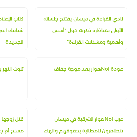
نادي القراءة في ميسان يفتتح جلساته
كتاب الإعلا
الأولى بمناظرة فكرية حول “أسس
شبابيك اعتر
وأهمية ومشكلات القراءة”
الجديدة
عودة اNoهوار بعد موجة جفاف
تلوث النهر ب
عرب اNoهوار الشرقية في ميسان
قتل زوجها و
يتظاهرون للمطالبة بحقوقهم وانهاء
مسلح أم ج