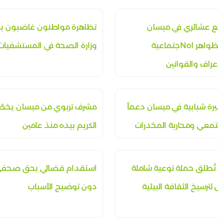
ع عشائري في ميسان
تظاهرة مواطنون غاضبون 
لمواجهة الظواهر اNoجتماعية
وزارة الصحة في المستشفيات
أعراف والقوانين
رة شبابية في ميسان دعماً
مشرف تربوي من ميسان يخطّ 
تمعي ومحاربة المخدرات
الكريم بيده منذ عامين
 تُطلق حملة توعية شاملة
استقدام قضائي بحق صحفي
لترسيخ الثقافة البيئية
دون توضيح الأسباب