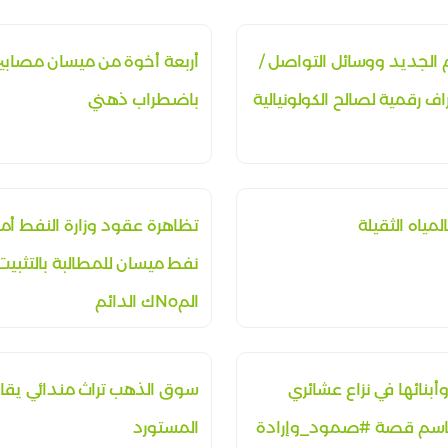
م الجديد ووسائل التواصل /
أربعة أخوة من ميسان مصابي
اف رقمية لصالح الكولونيالية
باضطراب ذهني
المياه الثقيلة
تظاهرة عقود وزارة النفط أم
نفط ميسان للمطالبة بالتثبيت
المNoك الدائم
أبنائها في نزاع عشائري
سوق الذهب تراث مندائي يقا
اسم قصة #صمود_وإرادة
المستورد