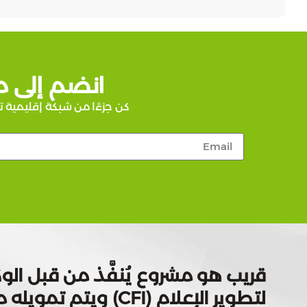
انضم إلى م
كن جزءًا من شبكة إقليمية ت
قريب هو مشروع يُنفَّذ من قبل الوك
لتطوير الإعلام (CFI) ويتم