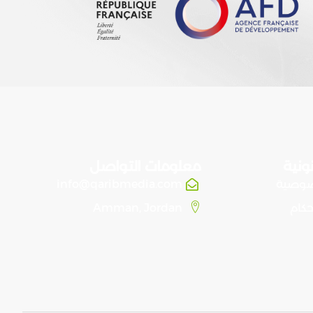
ونية
معلومات التواصل
صوصية
info@qaribmedia.com
حكام
Amman, Jordan