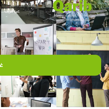
عن قريب
غز