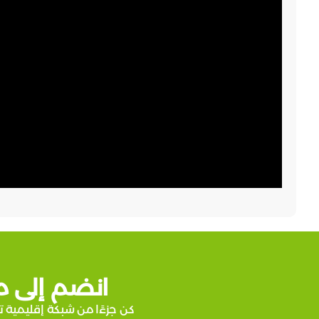
انضم إلى م
كن جزءًا من شبكة إقليمية ت