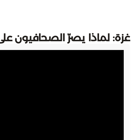
غزة: لماذا يصرّ الصحافيون عل