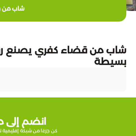
شاب من ق
شاب من قضاء كفري يصنع روبو
بسيطة
انضم إلى م
كن جزءًا من شبكة إقليمية ت