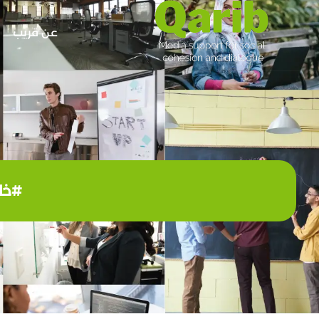
عن قريب
#خاف