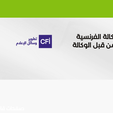
الة الفرنسية
 تمويله من قبل الوكالة
صفحات قان