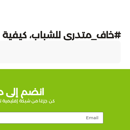
#خاف_متدري للشباب، كيفية حم
انضم إلى م
كن جزءًا من شبكة إقليمية ت