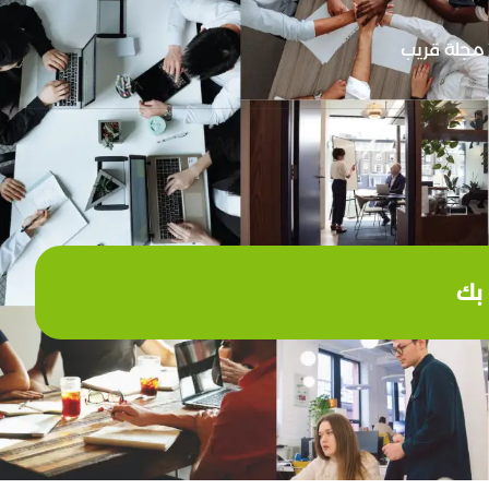
مجلة قريب
 بك